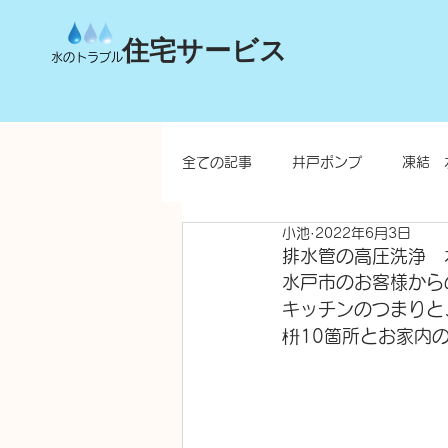
住宅サービス
水のトラブル
全ての記事
井戸ポンプ
凍結 
小池
2022年6月3日
台所
洗面所
お風呂
排水管の高圧洗浄 
水戸市のお客様から
キッチンのつまりと
水栓柱・不凍水栓柱
枡10箇所とお家内