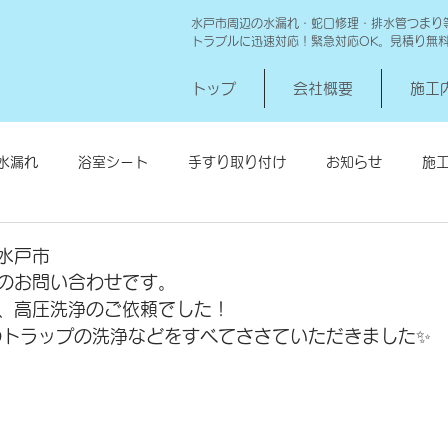
水戸市周辺の水漏れ・蛇口修理・排水管つまり
トラブルに迅速対応！緊急対応OK。見積り無
トップ
会社概要
施工
水漏れ
浴室シート
手すり取り付け
お知らせ
施
シロアリ消毒
給湯器交換
高圧洗浄 一世帯
給湯器
水戸市
のお問い合わせです。
、高圧洗浄のご依頼でした！
のトラップの洗浄などをすべてささていただきました✨