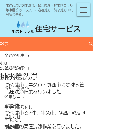
水戸市周辺の水漏れ・蛇口修理・排水管つまり
等水回りのトラブルに迅速対応！緊急対応OK。
見積り無料。
住宅サービス
水のトラブル
記事
全ての記事
小池
全ての記事
2025年12月14日
排水管洗浄
井戸ポンプ
つくば市・牛久市・筑西市にて排水管
凍結 水漏れ
高圧洗浄作業を行いました
浴室シート
今回は
手すり取り付け
つくば市で2件、牛久市、筑西市の計4
お知らせ
件にて、
排水管の高圧洗浄作業を行いました。
施工事例