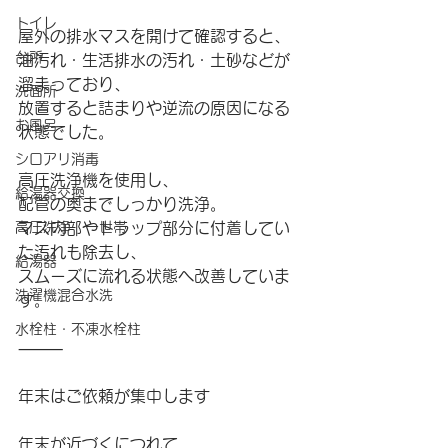
トイレ
屋外の排水マスを開けて確認すると、
台所
油汚れ・生活排水の汚れ・土砂などが
溜まっており、
洗面所
放置すると詰まりや逆流の原因になる
お風呂
状態でした。
シロアリ消毒
高圧洗浄機を使用し、
給湯器交換
配管の奥までしっかり洗浄。
高圧洗浄 一世帯
マス内部やトラップ部分に付着してい
た汚れも除去し、
給湯器
スムーズに流れる状態へ改善していま
洗濯機混合水洗
す。
水栓柱・不凍水栓柱
⸻
年末はご依頼が集中します
年末が近づくにつれて、