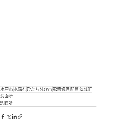
水戸市
水漏れ
ひたちなか市
配管修理
配管
茨城町
洗面所
洗面所