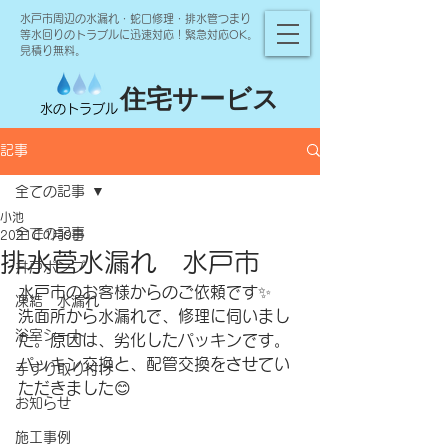
水戸市周辺の水漏れ・蛇口修理・排水管つまり
等水回りのトラブルに迅速対応！緊急対応OK。
見積り無料。
住宅サービス
水のトラブル
記事
全ての記事
小池
全ての記事
2021年1月9日
排水菅水漏れ 水戸市
井戸ポンプ
水戸市のお客様からのご依頼です✨
凍結 水漏れ
洗面所から水漏れで、修理に伺いまし
浴室シート
た。原因は、劣化したパッキンです。
パッキン交換と、配管交換をさせてい
手すり取り付け
ただきました😊
お知らせ
施工事例