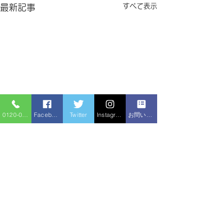
すべて表示
最新記事
0120-086-919
Facebook
Twitter
Instagram
お問い合わせフォーム
コメント
洗面台交換
洗面台交換