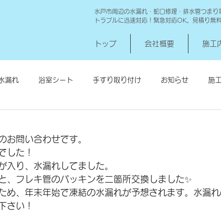
水戸市周辺の水漏れ・蛇口修理・排水管つまり
トラブルに迅速対応！緊急対応OK。見積り無
トップ
会社概要
施工
水漏れ
浴室シート
手すり取り付け
お知らせ
施
シロアリ消毒
給湯器交換
高圧洗浄 一世帯
給湯器
のお問い合わせです。
でした！
が入り、水漏れしてました。
と、フレキ管のパッキンを二箇所交換しました✨
ため、年末年始で凍結の水漏れが予想されます。水漏れ
下さい！