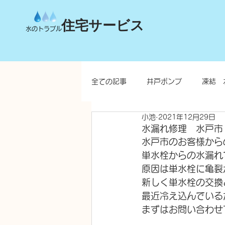
住宅サービス
水のトラブル
全ての記事
井戸ポンプ
凍結 
小池
2021年12月29日
台所
洗面所
お風呂
水漏れ修理 水戸市
水戸市のお客様から
単水栓からの水漏れ
水栓柱・不凍水栓柱
原因は単水栓に亀裂
新しく単水栓の交換
最近冷え込んでいる
まずはお問い合わせ