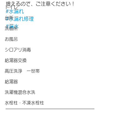
増えるので、ご注意ください！
トイレ
#水漏れ
台所
#水漏れ修理
#漏水
洗面所
お風呂
シロアリ消毒
給湯器交換
高圧洗浄 一世帯
給湯器
洗濯機混合水洗
水栓柱・不凍水栓柱