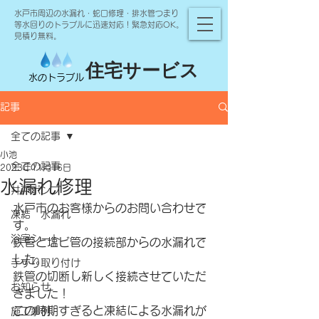
水戸市周辺の水漏れ・蛇口修理・排水管つまり
等水回りのトラブルに迅速対応！緊急対応OK。
見積り無料。
住宅サービス
水のトラブル
記事
全ての記事
小池
全ての記事
2023年11月16日
水漏れ修理
井戸ポンプ
水戸市のお客様からのお問い合わせで
凍結 水漏れ
す。
浴室シート
鉄管と塩ビ管の接続部からの水漏れで
した。
手すり取り付け
鉄管の切断し新しく接続させていただ
お知らせ
きました！
この時期すぎると凍結による水漏れが
施工事例