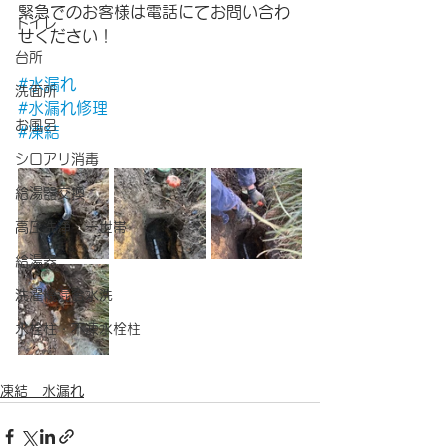
緊急でのお客様は電話にてお問い合わ
トイレ
せください！
台所
#水漏れ
洗面所
#水漏れ修理
お風呂
#凍結
シロアリ消毒
給湯器交換
高圧洗浄 一世帯
給湯器
洗濯機混合水洗
水栓柱・不凍水栓柱
凍結 水漏れ