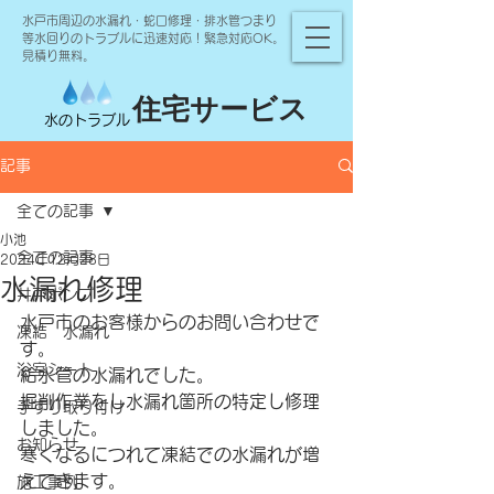
水戸市周辺の水漏れ・蛇口修理・排水管つまり
等水回りのトラブルに迅速対応！緊急対応OK。
見積り無料。
住宅サービス
水のトラブル
記事
全ての記事
小池
全ての記事
2024年12月28日
水漏れ修理
井戸ポンプ
水戸市のお客様からのお問い合わせで
凍結 水漏れ
す。
浴室シート
給水管の水漏れでした。
掘削作業をし水漏れ箇所の特定し修理
手すり取り付け
しました。
お知らせ
寒くなるにつれて凍結での水漏れが増
えてきます。
施工事例