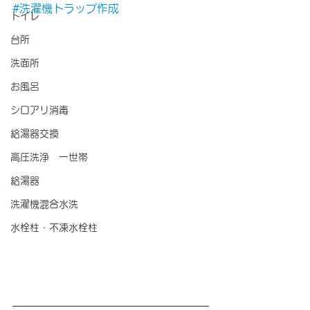
#洗濯機トラップ作成
トイレ
台所
洗面所
お風呂
シロアリ消毒
給湯器交換
高圧洗浄 一世帯
給湯器
洗濯機混合水洗
水栓柱・不凍水栓柱