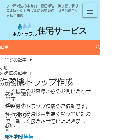
水戸市周辺の水漏れ・蛇口修理・排水管つまり
等水回りのトラブルに迅速対応！緊急対応OK。
見積り無料。
住宅サービス
水のトラブル
記事
全ての記事
小池
全ての記事
2023年10月24日
洗濯機トラップ作成
井戸ポンプ
つくば市のお客様からのお問い合わせ
凍結 水漏れ
です。
浴室シート
洗濯機のトラップ作成のご依頼です。
床下の配管の接着も無くなっていたの
手すり取り付け
で、新しく接合させていただきまし
お知らせ
た。
#洗濯機異臭
施工事例