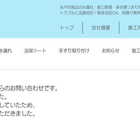
水戸市周辺の水漏れ・蛇口修理・排水管つまり
トラブルに迅速対応！緊急対応OK。見積り無
トップ
会社概要
施工
水漏れ
浴室シート
手すり取り付け
お知らせ
施
シロアリ消毒
給湯器交換
高圧洗浄 一世帯
給湯器
らのお問い合わせです。
た。
していたため、
ただきました。