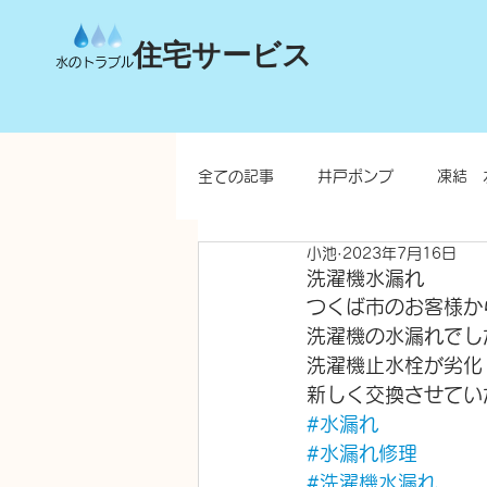
住宅サービス
水のトラブル
全ての記事
井戸ポンプ
凍結 
小池
2023年7月16日
台所
洗面所
お風呂
洗濯機水漏れ
つくば市のお客様か
洗濯機の水漏れでし
水栓柱・不凍水栓柱
洗濯機止水栓が劣化
新しく交換させてい
#水漏れ
#水漏れ修理
#洗濯機水漏れ