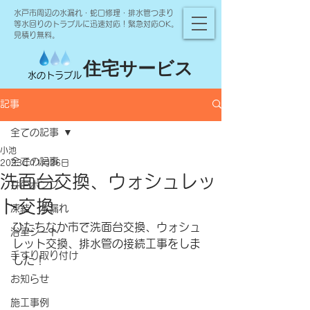
水戸市周辺の水漏れ・蛇口修理・排水管つまり
等水回りのトラブルに迅速対応！緊急対応OK。
見積り無料。
住宅サービス
水のトラブル
記事
全ての記事
小池
全ての記事
2023年11月26日
洗面台交換、ウォシュレッ
井戸ポンプ
ト交換
凍結 水漏れ
ひたちなか市で洗面台交換、ウォシュ
浴室シート
レット交換、排水管の接続工事をしま
手すり取り付け
した！
お知らせ
施工事例