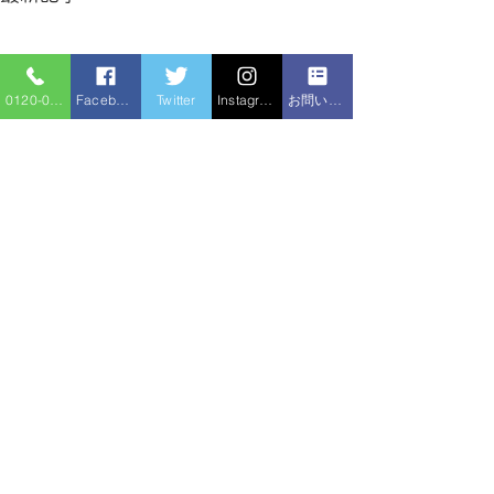
0120-086-919
Facebook
Twitter
Instagram
お問い合わせフォーム
コメント
排水管の尿石除
コメントを追加…
トイレつまり 高圧洗浄