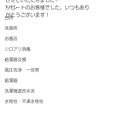
させていただきました✨
トイレ
リピートのお客様でした。いつもあり
がとうございます！
台所
洗面所
お風呂
シロアリ消毒
給湯器交換
高圧洗浄 一世帯
給湯器
洗濯機混合水洗
水栓柱・不凍水栓柱