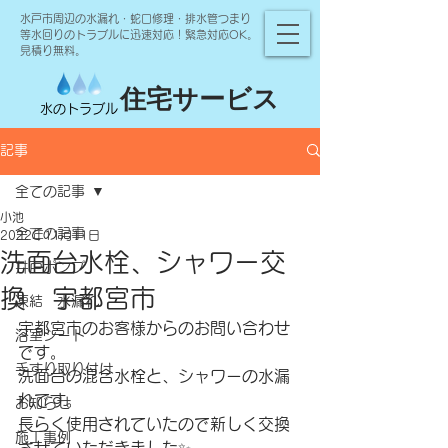
水戸市周辺の水漏れ・蛇口修理・排水管つまり
等水回りのトラブルに迅速対応！緊急対応OK。
見積り無料。
住宅サービス
水のトラブル
記事
全ての記事
小池
全ての記事
2022年11月11日
洗面台水栓、シャワー交
井戸ポンプ
換 宇都宮市
凍結 水漏れ
宇都宮市のお客様からのお問い合わせ
浴室シート
です。
手すり取り付け
洗面台の混合水栓と、シャワーの水漏
れです。
お知らせ
長らく使用されていたので新しく交換
施工事例