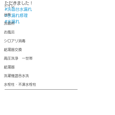
ただきました！
トイレ
#洗面台水漏れ
台所
#水漏れ修理
#水漏れ
洗面所
お風呂
シロアリ消毒
給湯器交換
高圧洗浄 一世帯
給湯器
洗濯機混合水洗
水栓柱・不凍水栓柱