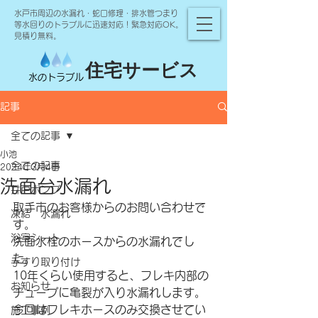
水戸市周辺の水漏れ・蛇口修理・排水管つまり
等水回りのトラブルに迅速対応！緊急対応OK。
見積り無料。
住宅サービス
水のトラブル
記事
全ての記事
小池
全ての記事
2024年3月4日
洗面台水漏れ
井戸ポンプ
取手市のお客様からのお問い合わせで
凍結 水漏れ
す。
浴室シート
洗面水栓のホースからの水漏れでし
た。
手すり取り付け
10年くらい使用すると、フレキ内部の
お知らせ
チューブに亀裂が入り水漏れします。
今回はフレキホースのみ交換させてい
施工事例