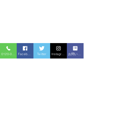
0120-086-919
Facebook
Twitter
Instagram
お問い合わせフォーム
コメント
洗面台交換
洗面台交換
コメントを追加…