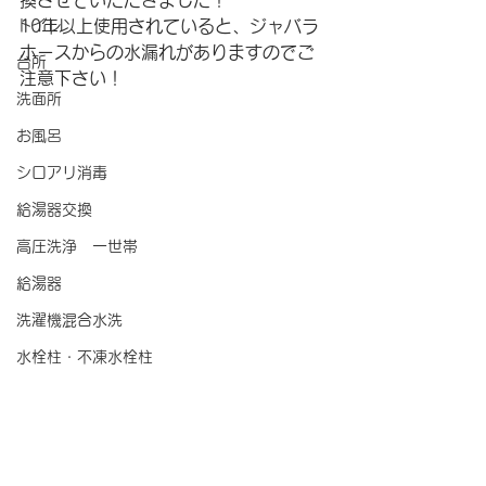
換させていただきました！
トイレ
10年以上使用されていると、ジャバラ
ホースからの水漏れがありますのでご
台所
注意下さい！
洗面所
お風呂
シロアリ消毒
給湯器交換
高圧洗浄 一世帯
給湯器
洗濯機混合水洗
水栓柱・不凍水栓柱