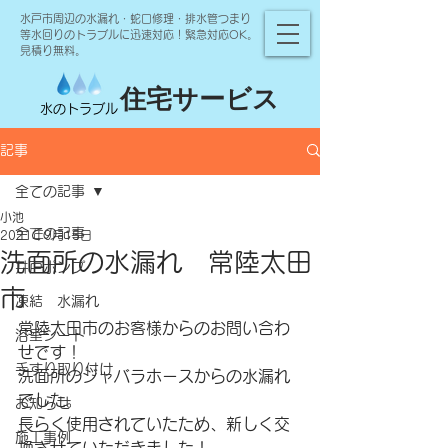
水戸市周辺の水漏れ・蛇口修理・排水管つまり
等水回りのトラブルに迅速対応！緊急対応OK。
見積り無料。
住宅サービス
水のトラブル
記事
全ての記事
小池
全ての記事
2021年9月15日
洗面所の水漏れ 常陸太田
井戸ポンプ
市
凍結 水漏れ
常陸太田市のお客様からのお問い合わ
浴室シート
せです！
手すり取り付け
洗面所のジャバラホースからの水漏れ
でした。
お知らせ
長らく使用されていたため、新しく交
施工事例