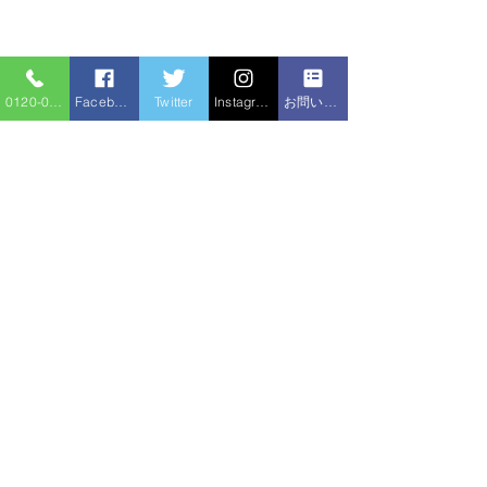
0120-086-919
Facebook
Twitter
Instagram
お問い合わせフォーム
コメント
洗面台交換
洗面台交換
コメントを追加…
住宅サービ
水のトラブル
ス