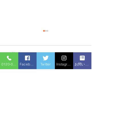
コメント
0120-086-919
Facebook
Twitter
Instagram
お問い合わせフォーム
キッチンつまり
コメントを追加…
洗面台交換、キッチン混
合水栓交換
住宅サービ
水のトラブル
ス