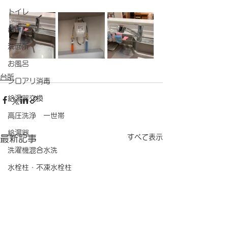
トイレ
台所
洗面所
お風呂
台所
シロアリ消毒
給湯器交換
高圧洗浄 一世帯
給湯器
すべて表示
最新記事
洗濯機混合水洗
水栓柱・不凍水栓柱