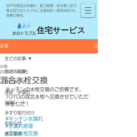
水戸市周辺の水漏れ・蛇口修理・排水管つまり
等水回りのトラブルに迅速対応！緊急対応OK。
見積り無料。
住宅サービス
水のトラブル
記事
全ての記事
小池
全ての記事
2024年11月2日
混合水栓交換
井戸ポンプ
キッチンの水栓交換のご依頼です。
凍結 水漏れ
TOTOの混合水栓へ交換させていただ
浴室シート
きました！
手すり取り付け
#キッチン水漏れ
お知らせ
#水漏れ修理
#混合水栓交換
施工事例