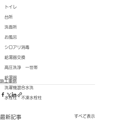
トイレ
台所
洗面所
お風呂
シロアリ消毒
給湯器交換
高圧洗浄 一世帯
給湯器
施工事例
洗濯機混合水洗
水栓柱・不凍水栓柱
すべて表示
最新記事