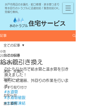
水戸市周辺の水漏れ・蛇口修理・排水管つまり
等水回りのトラブルに迅速対応！緊急対応OK。
見積り無料。
住宅サービス
水のトラブル
記事
全ての記事
小池
全ての記事
2024年3月8日
給水管引き換え
井戸ポンプ
ひたちなか市で給水管と温水管を引き
凍結 水漏れ
換えました！
浴室シート
後日に給湯器、外回りの作業を行いま
す。
手すり取り付け
#水道管
お知らせ
#水道管破裂
#水道管凍結
施工事例