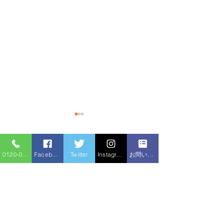
排水枡に木の根が侵入
水漏れ、排水つ
のほか水廻り修
【施工事例ブログ】取手市｜
コメント
0120-086-919
Facebook
Twitter
Instagram
お問い合わせフォーム
木の根侵入による排水枡つま
水戸市でアパート
り修理＆小口径枡交換 こん
の高圧洗浄機作業
にちは！住宅サービスです😊
水栓交換・ウォシ
コメントを追加…
今回は、取手市のお客様から
換・水漏れ修理を
「庭の排水が流れにくい」と
た 今回は、水戸
のご相談をいただき、現地調