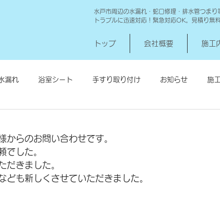
水戸市周辺の水漏れ・蛇口修理・排水管つまり
トラブルに迅速対応！緊急対応OK。見積り無
トップ
会社概要
施工
水漏れ
浴室シート
手すり取り付け
お知らせ
施
シロアリ消毒
給湯器交換
高圧洗浄 一世帯
給湯器
様からのお問い合わせです。
頼でした。
ただきました。
なども新しくさせていただきました。