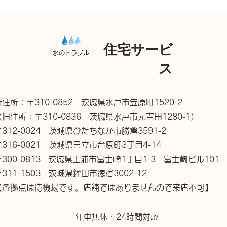
くい」とのご相談をいただき、現
戸市
地調査したところ、木の根が排水
屋の
枡に侵入してつまりを引き起こし
いま
ていたことが判明しました。...
住宅サービ
です。 • 排水管の高圧
水のトラブル
チン
ス
水...
新住所：〒310-0852 茨城県水戸市笠原町1520-2
（旧住所：〒310-0836 茨城県水戸市元吉田1280-1）
〒312-0024 茨城県ひたちなか市勝倉3591-2
〒316-0021 茨城県日立市台原町3丁目4-14
〒300-0813 茨城県土浦市富士崎1丁目1-3 富士崎ビル101
〒311-1503 茨城県鉾田市徳宿3002-12
【各拠点は待機場です。店舗ではありませんので来店不可】
年中無休・24時間対応