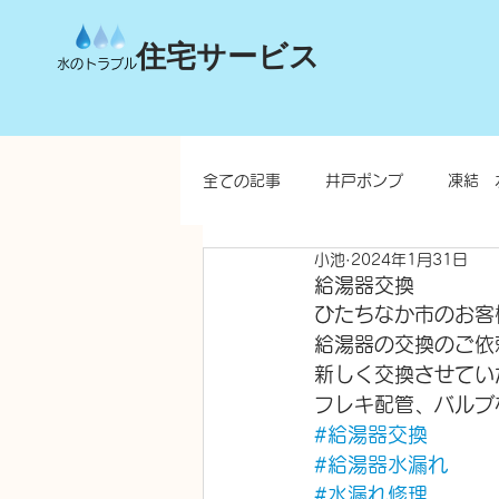
住宅サービス
水のトラブル
全ての記事
井戸ポンプ
凍結 
小池
2024年1月31日
台所
洗面所
お風呂
給湯器交換
ひたちなか市のお客
給湯器の交換のご依
水栓柱・不凍水栓柱
新しく交換させてい
フレキ配管、バルブ
#給湯器交換
#給湯器水漏れ
#水漏れ修理