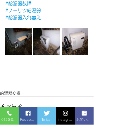
#給湯器故障
#ノーリツ給湯器
#給湯器入れ替え
給湯器交換
0120-086-919
Facebook
Twitter
Instagram
お問い合わせフォーム
すべて表示
最新記事