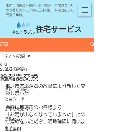
水戸市周辺の水漏れ・蛇口修理・排水管つまり
等水回りのトラブルに迅速対応！緊急対応OK。
見積り無料。
住宅サービス
水のトラブル
記事
全ての記事
小池
全ての記事
2025年12月21日
給湯器交換
井戸ポンプ
那珂市で給湯器の故障により新しく交
凍結 水漏れ
換しました
浴室シート
今回は那珂市のお客様より
手すり取り付け
「お湯が出なくなってしまった」との
お知らせ
ご連絡をいただき、現地確認に伺いま
した。
施工事例