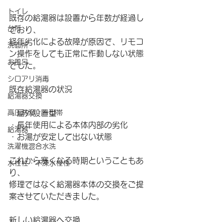
トイレ
既存の給湯器は設置から年数が経過し
台所
ており、
経年劣化による故障が原因で、リモコ
洗面所
ン操作をしても正常に作動しない状態
お風呂
でした。
シロアリ消毒
既存給湯器の状況
給湯器交換
高圧洗浄 一世帯
・屋外設置型
・長年使用による本体内部の劣化
給湯器
・お湯が安定して出ない状態
洗濯機混合水洗
これから寒くなる時期ということもあ
水栓柱・不凍水栓柱
り、
修理ではなく給湯器本体の交換をご提
案させていただきました。
新しい給湯器へ交換