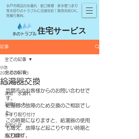
水戸市周辺の水漏れ・蛇口修理・排水管つまり
等水回りのトラブルに迅速対応！緊急対応OK。
見積り無料。
住宅サービス
水のトラブル
記事
全ての記事
小池
全ての記事
2025年2月11日
給湯器交換
井戸ポンプ
笠間市のお客様からのお問い合わせで
凍結 水漏れ
す。
浴室シート
給湯器の故障のため交換のご相談でし
た。
手すり取り付け
この時期になりますと、給湯器の使用
お知らせ
も増え、故障など起こりやすい時期と
なります。
施工事例