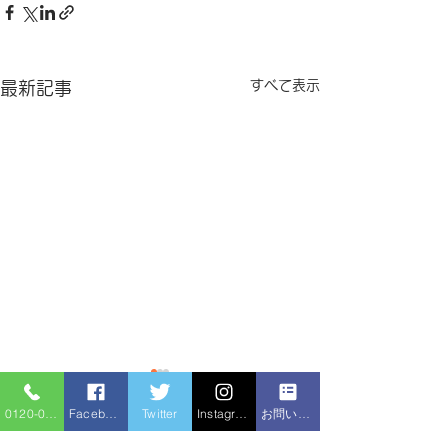
すべて表示
最新記事
給湯器交換
給湯器交換
0120-086-919
Facebook
Twitter
Instagram
お問い合わせフォーム
【施工事例ブログ】マンショ
【施工事例】水戸