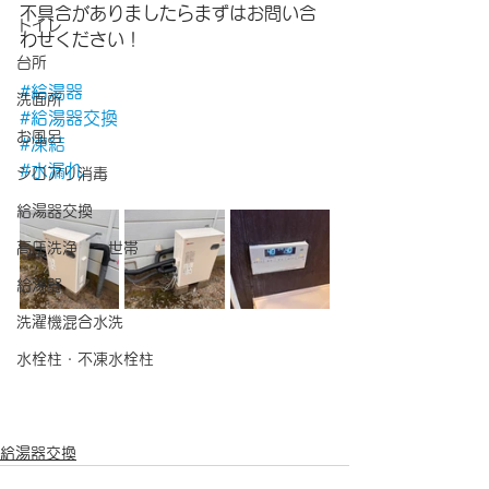
不具合がありましたらまずはお問い合
トイレ
わせください！
台所
#給湯器
洗面所
#給湯器交換
お風呂
#凍結
#水漏れ
シロアリ消毒
給湯器交換
高圧洗浄 一世帯
給湯器
洗濯機混合水洗
水栓柱・不凍水栓柱
給湯器交換