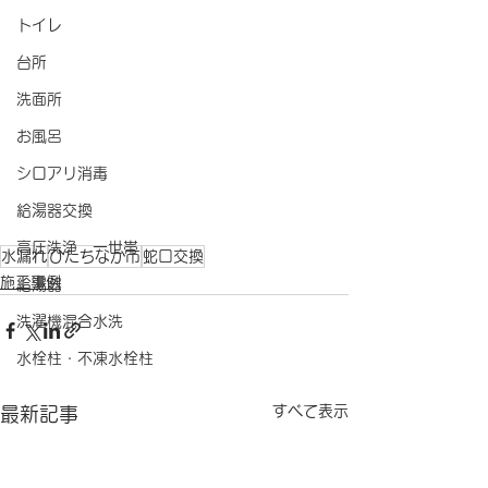
トイレ
台所
洗面所
お風呂
シロアリ消毒
給湯器交換
高圧洗浄 一世帯
水漏れ
ひたちなか市
蛇口交換
施工事例
給湯器
洗濯機混合水洗
水栓柱・不凍水栓柱
すべて表示
最新記事