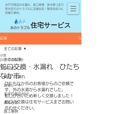
水戸市周辺の水漏れ・蛇口修理・排水管つまり
等水回りのトラブルに迅速対応！緊急対応OK。
見積り無料。
住宅サービス
水のトラブル
記事
全ての記事
小池
全ての記事
2021年3月22日
蛇口交換・水漏れ ひたち
井戸ポンプ
なか市
凍結 水漏れ
ひたちなか市のお客様からのご依頼で
浴室シート
す。外の水道から水漏れでした。
手すり取り付け
蛇口が古いため新しく交換しました！
蛇口の交換は住宅サービスまでお問い
お知らせ
合わせください。
施工事例