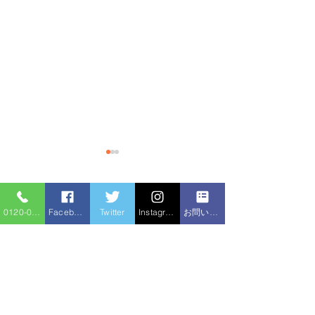
排水枡に木の根が侵入
水漏れ、排水つ
のほか水廻り修
【施工事例ブログ】取手市｜
コメント
0120-086-919
Facebook
Twitter
Instagram
お問い合わせフォーム
木の根侵入による排水枡つま
水戸市でアパート
り修理＆小口径枡交換 こん
の高圧洗浄機作業
にちは！住宅サービスです😊
水栓交換・ウォシ
コメントを追加…
今回は、取手市のお客様から
換・水漏れ修理を
「庭の排水が流れにくい」と
た 今回は、水戸
のご相談をいただき、現地調
アパートで、全6