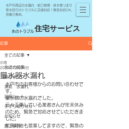
水戸市周辺の水漏れ・蛇口修理・排水管つまり
等水回りのトラブルに迅速対応！緊急対応OK。
見積り無料。
住宅サービス
水のトラブル
記事
全ての記事
小池
全ての記事
2024年12月30日
量水器水漏れ
井戸ポンプ
水戸市のお客様からのお問い合わせで
凍結 水漏れ
す。
浴室シート
量水器の水漏れでした。
元々工事している業者さんが年末休み
手すり取り付け
のため、緊急で対応させていただきま
お知らせ
した。
年末年始も営業してますので、緊急の
施工事例