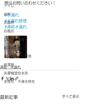
際はお問い合わせください！
トイレ
台所
#水漏れ
#水漏れ修理
洗面所
#凍結水漏れ
お風呂
シロアリ消毒
給湯器交換
高圧洗浄 一世帯
給湯器
凍結 水漏れ
洗濯機混合水洗
水栓柱・不凍水栓柱
すべて表示
最新記事