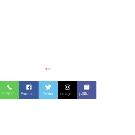
コメント
0120-086-919
Facebook
Twitter
Instagram
お問い合わせフォーム
排水管の交換
給水管、温水管
コメントを追加…