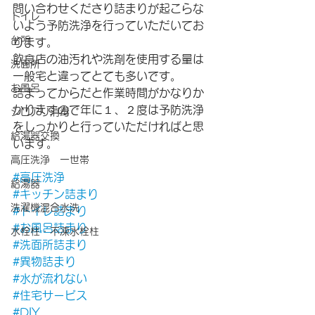
問い合わせくださり詰まりが起こらな
トイレ
いよう予防洗浄を行っていただいてお
台所
ります。
飲食店の油汚れや洗剤を使用する量は
洗面所
一般宅と違ってとても多いです。
お風呂
詰まってからだと作業時間がかなりか
かりますので年に１、２度は予防洗浄
シロアリ消毒
をしっかりと行っていただければと思
給湯器交換
います。
高圧洗浄 一世帯
#高圧洗浄
給湯器
#キッチン詰まり
洗濯機混合水洗
#トイレ詰まり
#お風呂詰まり
水栓柱・不凍水栓柱
#洗面所詰まり
#異物詰まり
#水が流れない
#住宅サービス
#DIY