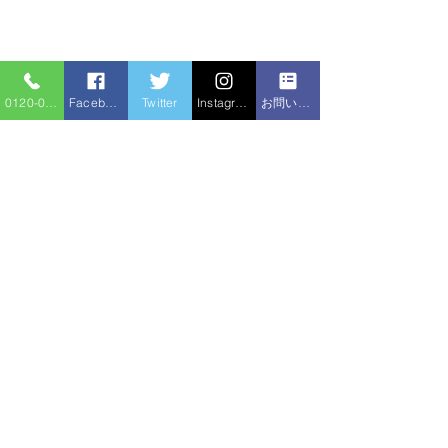
0120-086-919
Facebook
Twitter
Instagram
お問い合わせフォーム
コメント
排水管洗浄
高圧洗浄機 排水つまり
コメントを追加…
住宅サービ
水のトラブル
ス