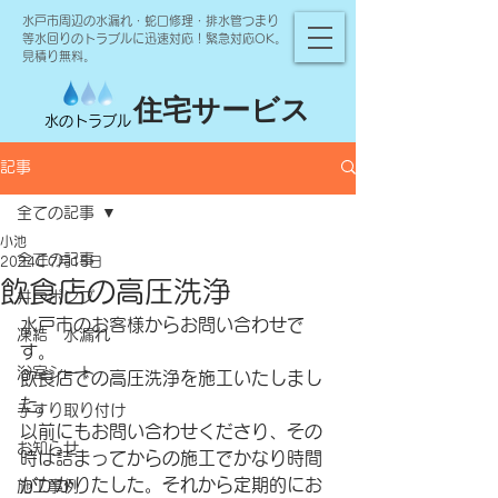
水戸市周辺の水漏れ・蛇口修理・排水管つまり
等水回りのトラブルに迅速対応！緊急対応OK。
見積り無料。
住宅サービス
水のトラブル
記事
全ての記事
小池
全ての記事
2024年7月15日
飲食店の高圧洗浄
井戸ポンプ
水戸市のお客様からお問い合わせで
凍結 水漏れ
す。
浴室シート
飲食店での高圧洗浄を施工いたしまし
た。
手すり取り付け
以前にもお問い合わせくださり、その
お知らせ
時は詰まってからの施工でかなり時間
がかかりたした。それから定期的にお
施工事例