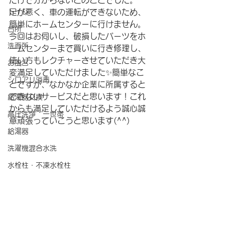
だけで分からないとのことでした。
トイレ
足が悪く、車の運転ができないため、
簡単にホームセンターに行けません。
台所
今回はお伺いし、破損したパーツをホ
洗面所
ームセンターまで買いに行き修理し、
使い方もレクチャーさせていただき大
お風呂
変満足していただけました✨簡単なこ
シロアリ消毒
とですが、なかなか企業に所属すると
できないサービスだと思います！これ
給湯器交換
からも満足していただけるよう誠心誠
高圧洗浄 一世帯
意頑張っていこうと思います(^^)
給湯器
洗濯機混合水洗
水栓柱・不凍水栓柱