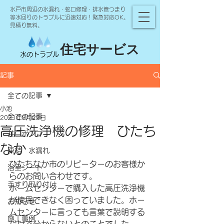
水戸市周辺の水漏れ・蛇口修理・排水管つまり
等水回りのトラブルに迅速対応！緊急対応OK。
見積り無料。
住宅サービス
水のトラブル
記事
全ての記事
小池
全ての記事
2021年9月22日
高圧洗浄機の修理 ひたち
井戸ポンプ
なか
凍結 水漏れ
ひたちなか市のリピーターのお客様か
浴室シート
らのお問い合わせです。
手すり取り付け
ホームセンターで購入した高圧洗浄機
が使用できなく困っていました。ホー
お知らせ
ムセンターに言っても言葉で説明する
施工事例