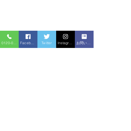
0120-086-919
Facebook
Twitter
Instagram
お問い合わせフォーム
コメント
浴室シート工事
トイレリフォー
コメントを追加…