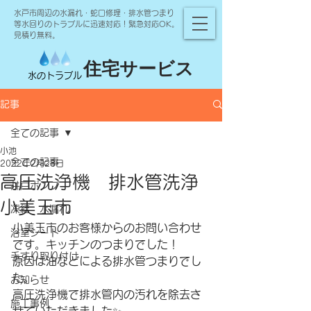
水戸市周辺の水漏れ・蛇口修理・排水管つまり
等水回りのトラブルに迅速対応！緊急対応OK。
見積り無料。
住宅サービス
水のトラブル
記事
全ての記事
小池
全ての記事
2022年2月28日
高圧洗浄機 排水管洗浄
井戸ポンプ
小美玉市
凍結 水漏れ
小美玉市のお客様からのお問い合わせ
浴室シート
です。キッチンのつまりでした！
手すり取り付け
原因は油などによる排水管つまりでし
た。
お知らせ
高圧洗浄機で排水管内の汚れを除去さ
施工事例