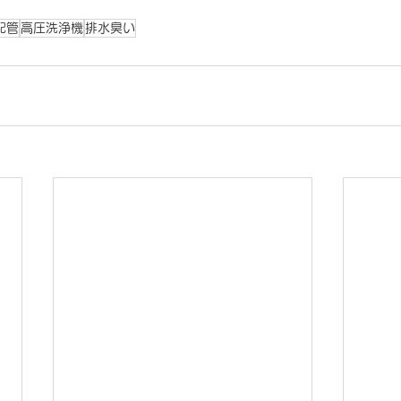
配管
高圧洗浄機
排水臭い