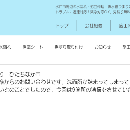
水戸市周辺の水漏れ・蛇口修理・排水管つまり
トラブルに迅速対応！緊急対応OK。見積り無
トップ
会社概要
施工
水漏れ
浴室シート
手すり取り付け
お知らせ
施
シロアリ消毒
給湯器交換
高圧洗浄 一世帯
給湯器
り ひたちなか市
様からのお問い合わせです。洗面所が詰まってしまって
いとのことでしたので、今回は9箇所の清掃をさせてい