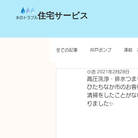
住宅サービス
水のトラブル
全ての記事
井戸ポンプ
凍結 
小池
2021年2月28日
台所
洗面所
お風呂
高圧洗浄・排水つま
ひたちなか市のお客
清掃をしたことがな
水栓柱・不凍水栓柱
りました✨