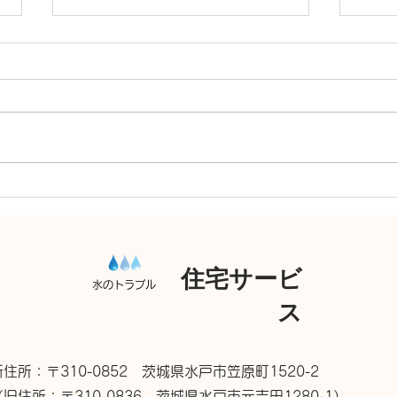
洗面台 混合水栓交換
給湯
住宅サービ
水のトラブル
ス
新住所：〒310-0852 茨城県水戸市笠原町1520-2
（旧住所：〒310-0836 茨城県水戸市元吉田1280-1）