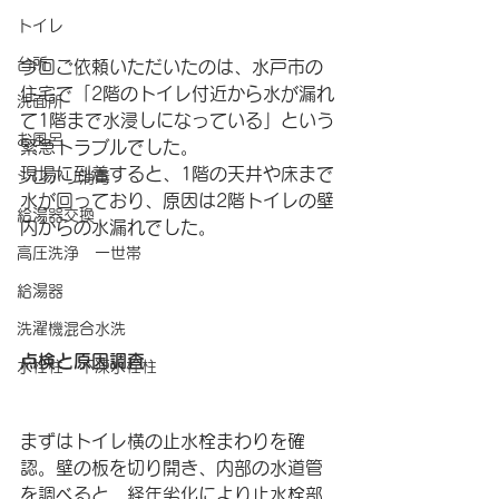
トイレ
台所
今回ご依頼いただいたのは、水戸市の
住宅で「2階のトイレ付近から水が漏れ
洗面所
て1階まで水浸しになっている」という
お風呂
緊急トラブルでした。
現場に到着すると、1階の天井や床まで
シロアリ消毒
水が回っており、原因は2階トイレの壁
給湯器交換
内からの水漏れでした。
高圧洗浄 一世帯
給湯器
洗濯機混合水洗
点検と原因調査
水栓柱・不凍水栓柱
まずはトイレ横の止水栓まわりを確
認。壁の板を切り開き、内部の水道管
を調べると、経年劣化により止水栓部