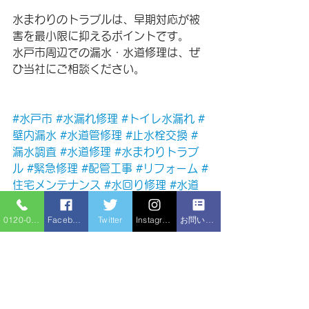
水まわりのトラブルは、早期対応が被
害を最小限に抑えるポイントです。
水戸市周辺での漏水・水道修理は、ぜ
ひ当社にご相談ください。
#水戸市
#水漏れ修理
#トイレ水漏れ
#
壁内漏水
#水道管修理
#止水栓交換
#
漏水調査
#水道修理
#水まわりトラブ
ル
#緊急修理
#配管工事
#リフォーム
#
住宅メンテナンス
#水回り修理
#水道
屋
0120-086-919
Facebook
Twitter
Instagram
お問い合わせフォーム