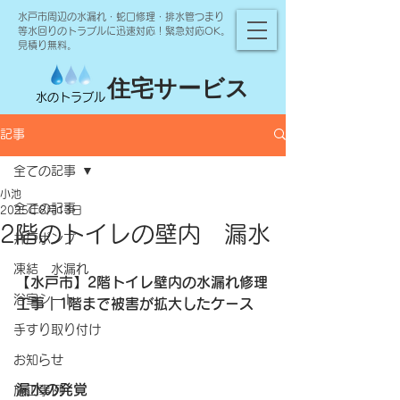
水戸市周辺の水漏れ・蛇口修理・排水管つまり
等水回りのトラブルに迅速対応！緊急対応OK。
見積り無料。
住宅サービス
水のトラブル
記事
全ての記事
小池
全ての記事
2025年8月13日
2階のトイレの壁内 漏水
井戸ポンプ
凍結 水漏れ
【水戸市】2階トイレ壁内の水漏れ修理
浴室シート
工事｜1階まで被害が拡大したケース
手すり取り付け
お知らせ
漏水の発覚
施工事例