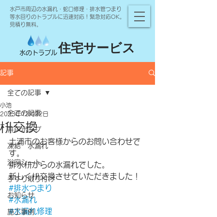
水戸市周辺の水漏れ・蛇口修理・排水管つまり
等水回りのトラブルに迅速対応！緊急対応OK。
見積り無料。
住宅サービス
水のトラブル
記事
全ての記事
小池
全ての記事
2023年12月22日
枡交換
井戸ポンプ
土浦市のお客様からのお問い合わせで
凍結 水漏れ
す。
浴室シート
排水枡からの水漏れでした。
新しく枡交換させていただきました！
手すり取り付け
#排水つまり
お知らせ
#水漏れ
#水漏れ修理
施工事例